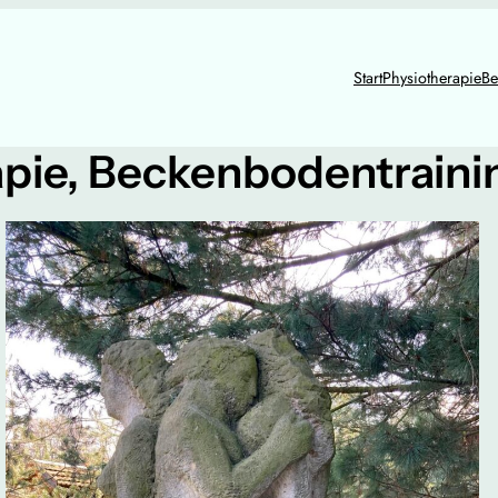
Start
Physiotherapie
Be
pie, Beckenbodentrainin