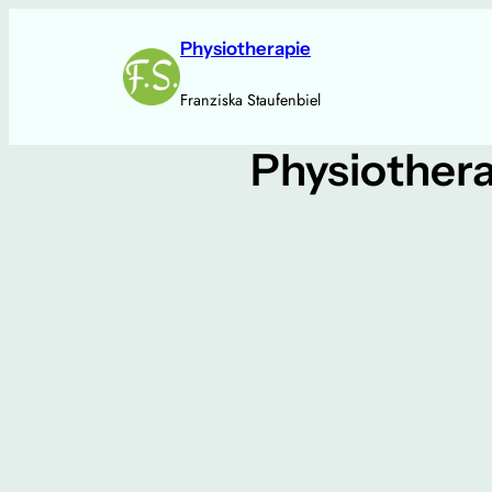
Zum
Inhalt
Physiotherapie
springen
Franziska Staufenbiel
Physiothera