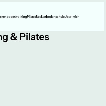
ckenbodentraining
Pilates
Beckenbodenschule
Über mich
g & Pilates